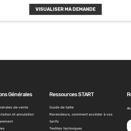
VISUALISER MA DEMANDE
ons Générales
Ressources START
R
nérales de vente
Guide de taille
Ac
ctation et annulation
Revendeurs, comment accéder à vos
paiement
tarifs
les
Textiles techniques